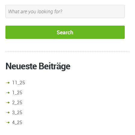
Neueste Beiträge
11_25
1_25
2_25
3_25
4_25