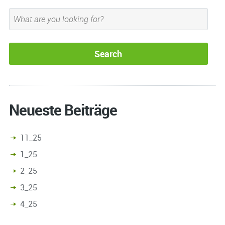
Neueste Beiträge
11_25
1_25
2_25
3_25
4_25