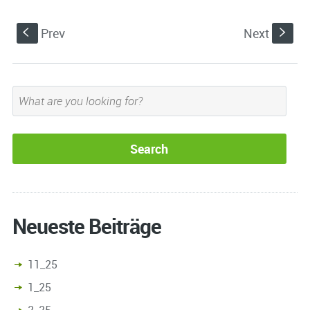
Prev
Next
S
s
Neueste Beiträge
11_25
1_25
2_25