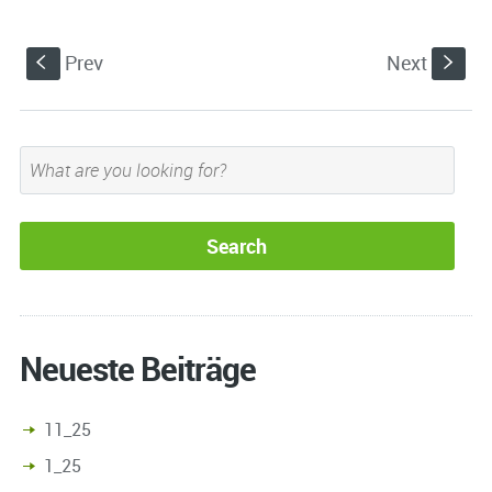
Prev
Next
S
s
Neueste Beiträge
11_25
1_25