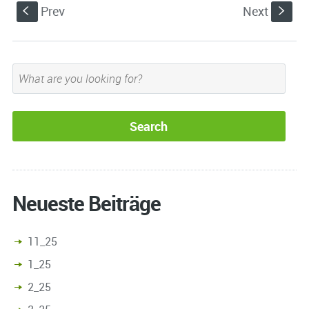
Prev
Next
S
s
Neueste Beiträge
11_25
1_25
2_25